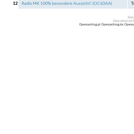
12
Radio MK 100% besondere Aussicht! (OC63AA)
T
Stat
Data obtained 
Opencaching.pl
,
Opencaching.de
,
Openca