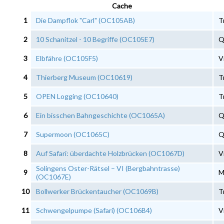
Cache
1
Die Dampflok "Carl" (OC105AB)
T
2
10 Schanitzel - 10 Begriffe (OC105E7)
Q
3
Elbfähre (OC105F5)
V
4
Thierberg Museum (OC10619)
T
5
OPEN Logging (OC10640)
T
6
Ein bisschen Bahngeschichte (OC1065A)
Q
7
Supermoon (OC1065C)
Q
8
Auf Safari: überdachte Holzbrücken (OC1067D)
V
Solingens Oster-Rätsel – VI (Bergbahntrasse)
9
M
(OC1067E)
10
Bollwerker Brückentaucher (OC1069B)
T
11
Schwengelpumpe (Safari) (OC106B4)
V