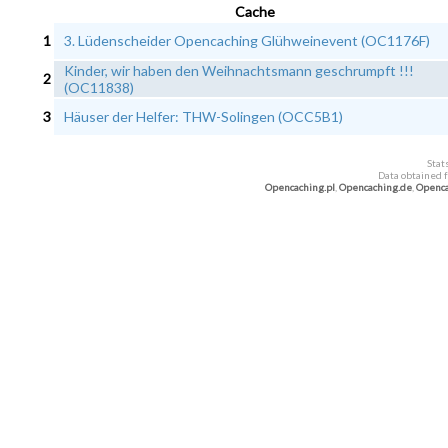
Cache
1
3. Lüdenscheider Opencaching Glühweinevent (OC1176F)
Kinder, wir haben den Weihnachtsmann geschrumpft !!!
2
(OC11838)
3
Häuser der Helfer: THW-Solingen (OCC5B1)
Stat
Data obtained 
Opencaching.pl
,
Opencaching.de
,
Openca