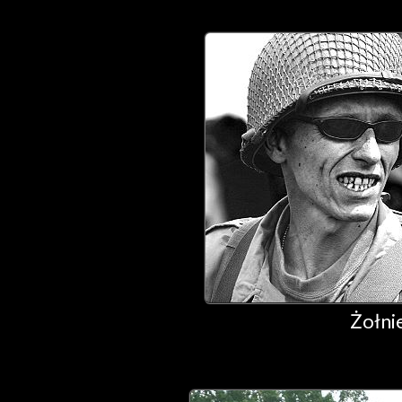
Żołni