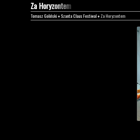
Za Horyzontem
Tomasz Goliński
♦
Szanta Claus Festiwal
♦ Za Horyzontem