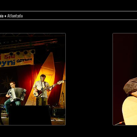
nia
♦ Atlantyda