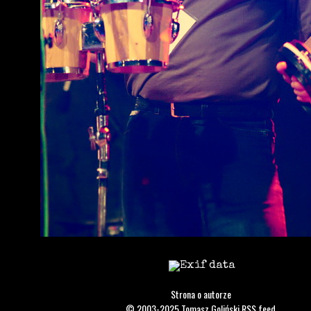
Strona o autorze
© 2003-2025
Tomasz Goliński
RSS feed