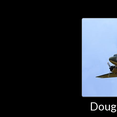
Dougl