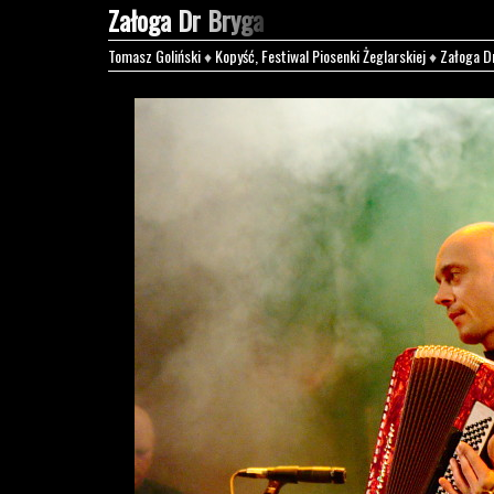
Załoga Dr Bryga
Tomasz Goliński
♦
Kopyść, Festiwal Piosenki Żeglarskiej
♦
Załoga D