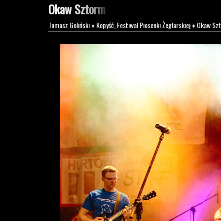
Okaw Sztorm
Tomasz Goliński
♦
Kopyść, Festiwal Piosenki Żeglarskiej
♦
Okaw Sz