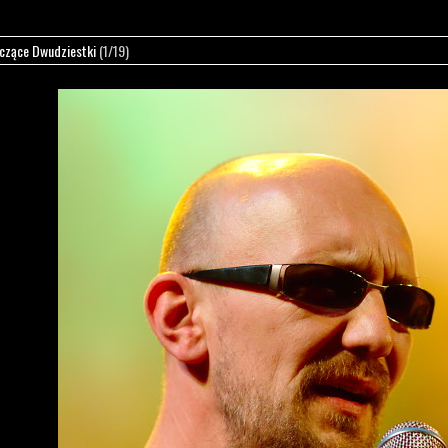
czące Dwudziestki
(1/19)