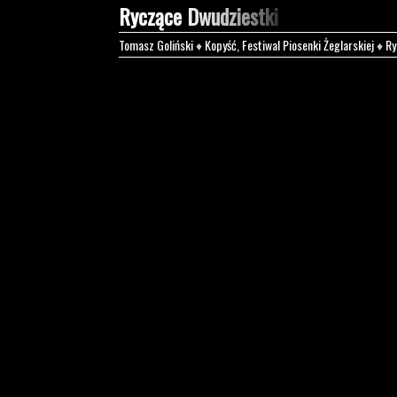
Ryczące Dwudziestki
Tomasz Goliński
♦
Kopyść, Festiwal Piosenki Żeglarskiej
♦
Ry