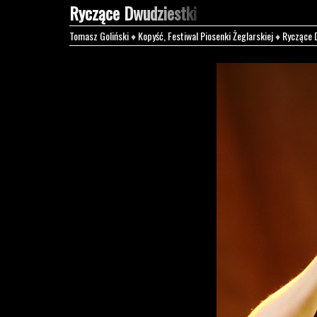
Ryczące Dwudziestki
Tomasz Goliński
♦
Kopyść, Festiwal Piosenki Żeglarskiej
♦
Ryczące 