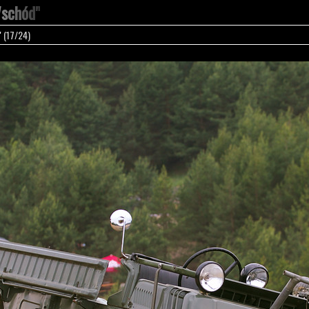
Wschód"
"
(17/24)