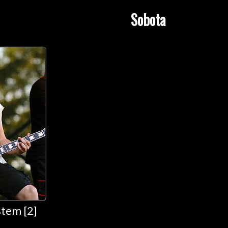
Sobota
tem [2]