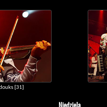
douks [31]
Niedziela