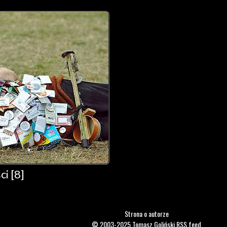
i [8]
Strona o autorze
© 2003-2025
Tomasz Goliński
RSS feed