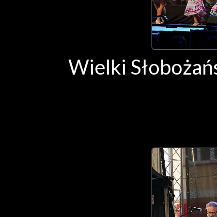
Wielki Słobożańs