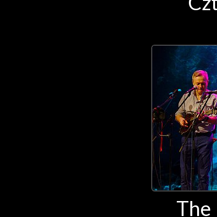
Czt
The 