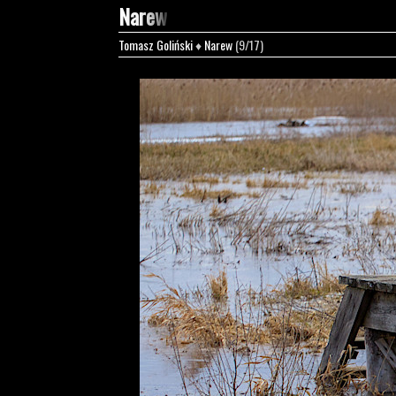
Narew
Tomasz Goliński
♦
Narew
(9/17)