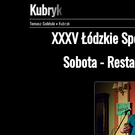
Kubryk
Tomasz Goliński
♦ Kubryk
XXXV Łódzkie Spo
Sobota - Resta