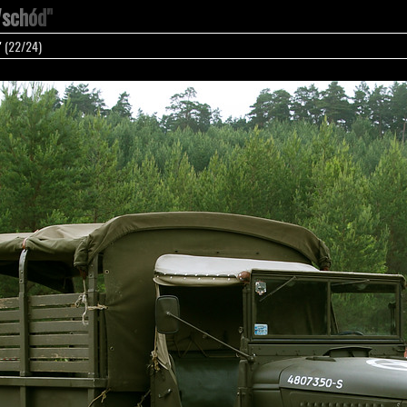
Wschód"
"
(22/24)